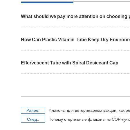
What should we pay more attention on choosing p
How Can Plastic Vitamin Tube Keep Dry Environ
Effervescent Tube with Spiral Desiccant Cap
Pанее:
Флаконы для ветеринарных вакцин: как резиновые п
Cлед.:
Почему стерильные флаконы из COP-лучш