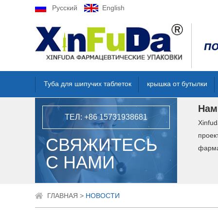
Русский
English
Туба для шипучих таблеток
крышка от бутылки
Нам
ТЕЛ: +86 15731938681
Xinfu
проек
СВЯЖИТЕСЬ
фарма
С НАМИ
ГЛАВНАЯ
>
НОВОСТИ