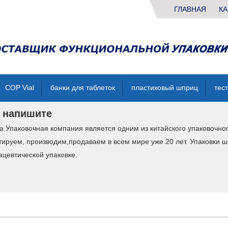
ГЛАВНАЯ
КА
COP Vial
банки для таблеток
пластиковый шприц
тес
 напишите
da Упаковочная компания является одним из китайского упаковочно
тируем, производим,продаваем в всем мире уже 20 лет. Упаковки ш
цевтической упаковке.