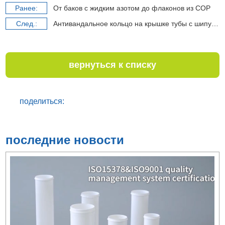
Pанее:
От баков с жидким азотом до флаконов из COP
Cлед.:
Антивандальное кольцо на крышке тубы с шипучими таблетками
вернуться к списку
поделиться:
последние новости